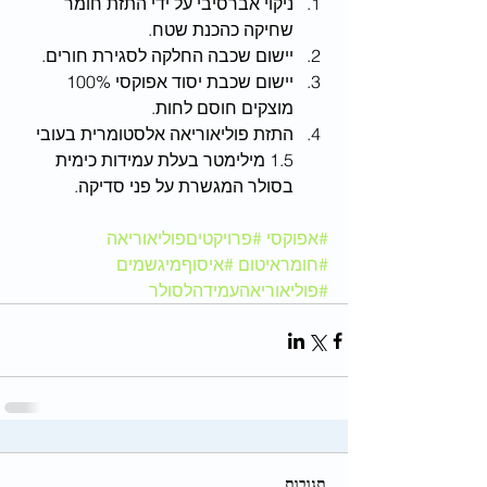
ניקוי אברסיבי על ידי התזת חומר 
שחיקה כהכנת שטח.  
יישום שכבה החלקה לסגירת חורים.  
יישום שכבת יסוד אפוקסי 100% 
מוצקים חוסם לחות.  
התזת פוליאוריאה אלסטומרית בעובי 
1.5 מילימטר בעלת עמידות כימית 
בסולר המגשרת על פני סדיקה. 
#אפוקסי
#פרויקטיםפוליאוריאה
#חומראיטום
#איסוףמיגשמים
#פוליאוריאהעמידהלסולר
תגובות