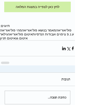
לחץ כאן לצפייה במצגת המלאה
תיוגים:
פוליאוריאה
מאמר בנושא פוליאוריאה
מהי פוליאוריאה
ע.נ.פ ציפוים ועבודות הנדסיות
איטום פוליאוריאה
גילאר
איטום גג
איטום חניון
תגובות
כתיבת תגובה...