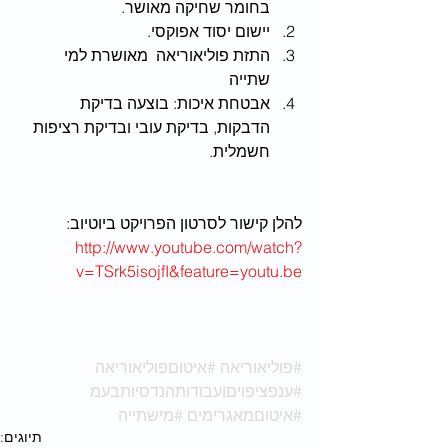
בחומר שחיקה מאושר.  
יישום יסוד אפוקסי.    
התזת פוליאוריאה  מאושרת למי 
שתייה  
אבטחת איכות: בוצעה בדיקת 
הדבקות, בדיקת עובי ובדיקת רציפות 
חשמלית. 
להלן קישור לסרטון הפרויקט ביוטיוב:
http://www.youtube.com/watch?
v=TSrk5isojfI&feature=youtu.be
#פוליאוריאה
#איטוםפוליאוריאה
#ענפציפויםועבודותהנדסיותבעמ
#איטוםמאגרימים
#מישתייה
תיוגים: