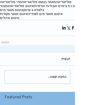
פוליאוריאה
מאמר בנושא פוליאוריאה
מהי פוליאוריאה
ע.נ.פ ציפוים ועבודות הנדסיות
איטום פוליאוריאה
טמבור
גילאר
א.צ שיווק
איטום מאגר מים
איטום מאגר מים לשתייה
איטום מאגר מקורות
איטום מיכלים
תגובות
כתיבת תגובה...
Featured Posts