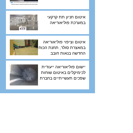
איטום חניון תת קרקעי
במערכת פוליאוריאה
איטום וציפוי פוליאוריאה
במאצרת סולר, תחנת הכוח
החדשה בנאות חובב
יישום פוליאוריאה ייעודית
לכימיקלים באיטום שוחות
שפכים תעשייתיים בחברת
יפאורה
Archive
אוקטובר 2022
(1)
פוסט
מרץ 2022
(2)
2 פוסטים
ספטמבר 2021
(1)
פוסט
יוני 2020
(4)
4 פוסטים