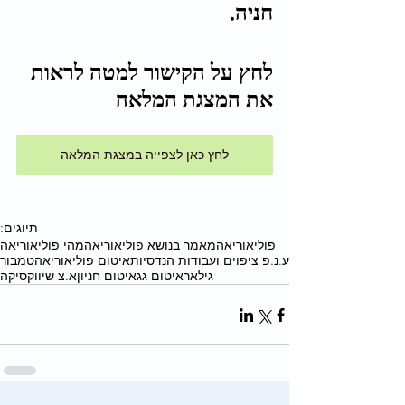
חניה.
לחץ על הקישור למטה לראות 
את המצגת המלאה 
לחץ כאן לצפייה במצגת המלאה
תיוגים:
פוליאוריאה
מאמר בנושא פוליאוריאה
מהי פוליאוריאה
ע.נ.פ ציפוים ועבודות הנדסיות
איטום פוליאוריאה
טמבור
גילאר
איטום גג
איטום חניון
א.צ שיווק
סיקה