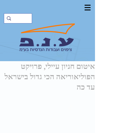
איטום חניון עיילי, פרויקט
הפוליאוריאה הכי גדול בישראל
עד כה